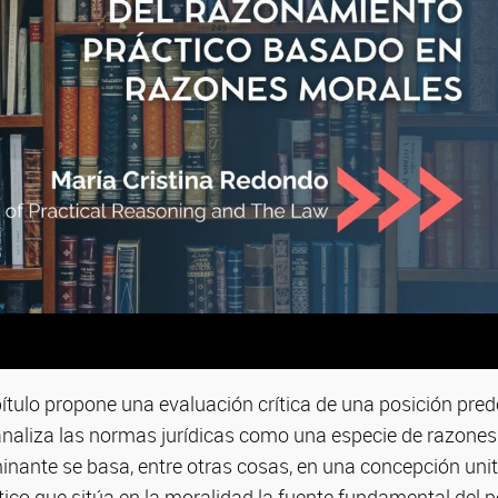
ítulo propone una evaluación crítica de una posición pre
 analiza las normas jurídicas como una especie de razones
nante se basa, entre otras cosas, en una concepción unit
co que sitúa en la moralidad la fuente fundamental del po