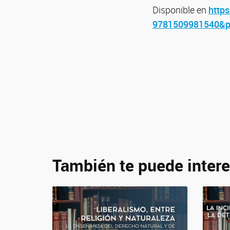
Disponible en
http
9781509981540&pd
También te puede intere