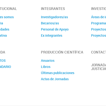
ITUCIONAL
INTEGRANTES
INVESTI
es somos
Investigadores/as
Áreas de 
ia
Becarios/as
Programa
idades
Personal de Apoyo
Proyecto
tiva
Ex integrantes
Proyectos
NDA
PRODUCCIÓN CIENTÍFICA
CONTAC
TOS
Anuarios
JORNADA
NDARIO
Libros
JUSTICI
Últimas publicaciones
Actas de Jornadas