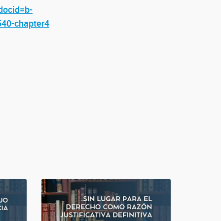
docid=b-
40-chapter4