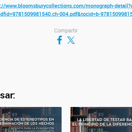
s://www.bloomsburycollections.com/monograph-detail?
fid=9781509981540.ch-004.pdf&tocid=b-97815099815
Compartir
Compartir en Facebook
Compartir en Twitter
sar: