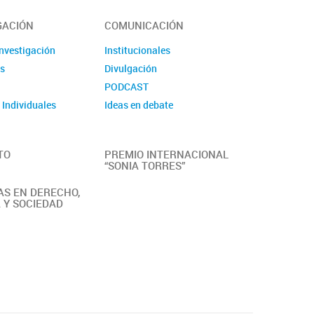
GACIÓN
COMUNICACIÓN
investigación
Institucionales
s
Divulgación
s
PODCAST
 Individuales
Ideas en debate
TO
PREMIO INTERNACIONAL
“SONIA TORRES”
S EN DERECHO,
A Y SOCIEDAD