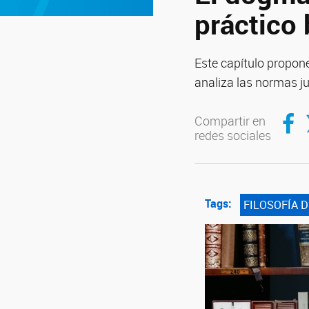
práctico
Este capítulo propone
analiza las normas j
Compar
C
Compartir en
redes sociales
Tags:
FILOSOFÍA 