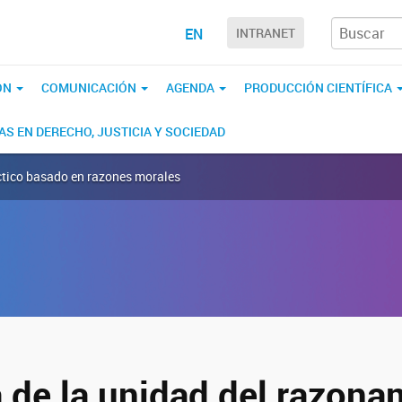
EN
INTRANET
ÓN
COMUNICACIÓN
AGENDA
PRODUCCIÓN CIENTÍFICA
S EN DERECHO, JUSTICIA Y SOCIEDAD
ctico basado en razones morales
 de la unidad del razona