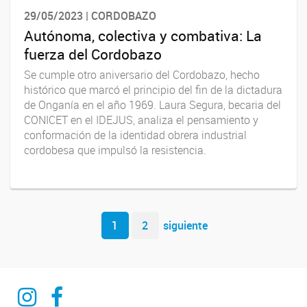
29/05/2023 | CORDOBAZO
Autónoma, colectiva y combativa: La
fuerza del Cordobazo
Se cumple otro aniversario del Cordobazo, hecho
histórico que marcó el principio del fin de la dictadura
de Onganía en el año 1969. Laura Segura, becaria del
CONICET en el IDEJUS, analiza el pensamiento y
conformación de la identidad obrera industrial
cordobesa que impulsó la resistencia.
Navegador de artículos
1
2
siguiente
Ciencia del derecho y del reves
Ciencia del derecho y del reves