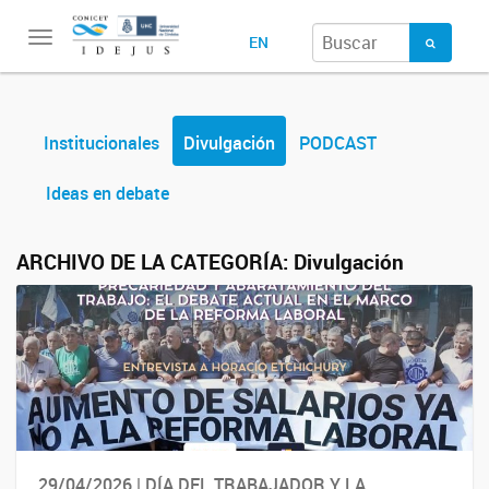
Toggle
EN
navigation
Institucionales
Divulgación
PODCAST
Ideas en debate
ARCHIVO DE LA CATEGORÍA:
Divulgación
29/04/2026 | DÍA DEL TRABAJADOR Y LA