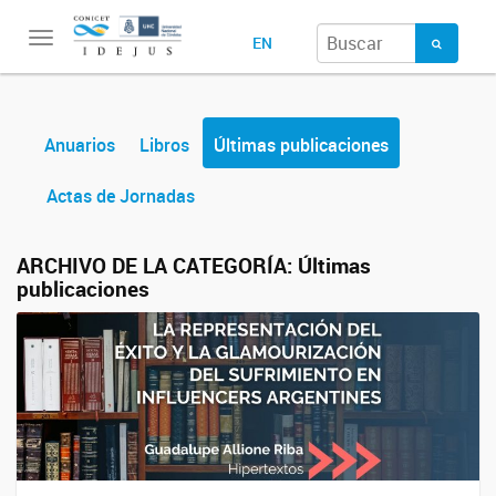
Toggle
EN
navigation
Anuarios
Libros
Últimas publicaciones
Actas de Jornadas
ARCHIVO DE LA CATEGORÍA:
Últimas
publicaciones