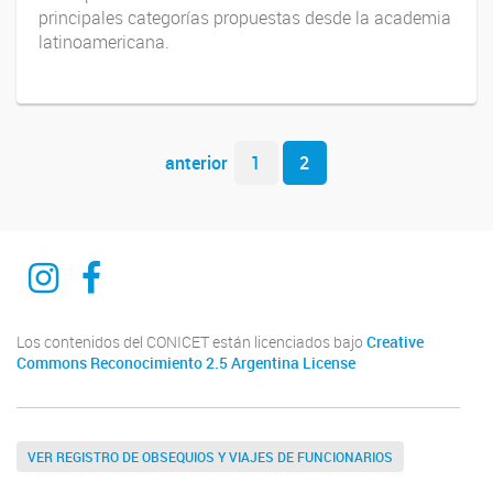
principales categorías propuestas desde la academia
latinoamericana.
Navegador de artículos
anterior
1
2
Ciencia del derecho y del reves
Ciencia del derecho y del reves
Los contenidos del CONICET están licenciados bajo
Creative
Commons Reconocimiento 2.5 Argentina License
VER REGISTRO DE OBSEQUIOS Y VIAJES DE FUNCIONARIOS