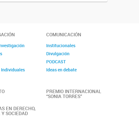
GACIÓN
COMUNICACIÓN
investigación
Institucionales
s
Divulgación
s
PODCAST
 Individuales
Ideas en debate
TO
PREMIO INTERNACIONAL
“SONIA TORRES”
S EN DERECHO,
A Y SOCIEDAD