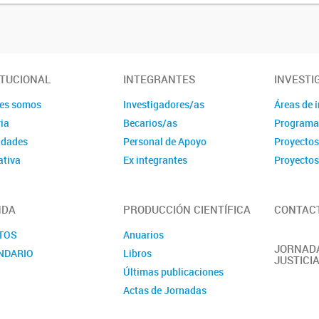
ITUCIONAL
INTEGRANTES
INVESTI
es somos
Investigadores/as
Áreas de 
ia
Becarios/as
Programa
idades
Personal de Apoyo
Proyecto
tiva
Ex integrantes
Proyectos
NDA
PRODUCCIÓN CIENTÍFICA
CONTAC
TOS
Anuarios
JORNADA
NDARIO
Libros
JUSTICI
Últimas publicaciones
Actas de Jornadas