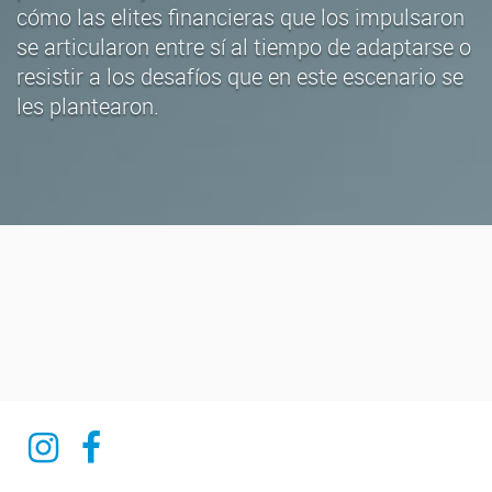
cómo las elites financieras que los impulsaron
se articularon entre sí al tiempo de adaptarse o
resistir a los desafíos que en este escenario se
les plantearon.
Ciencia del derecho y del reves
Ciencia del derecho y del reves