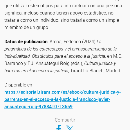
que utilizar estereotipos para interactuar con una persona
significa, incluso cuando tienen apoyo estadístico, no
tratarla como un individuo, sino tratarla como un simple
miembro de un grupo.
Datos de publicación
: Arena, Federico (2024)
La
pragmática de los estereotipos y el enmascaramiento de la
Individualidad. Obstáculos para el acceso a la justicia
, en M.C.
Barranco y F.J. Ansuátegui Roig (eds.),
Cultura jurídica y
barreras en el acceso a la justicia
, Tirant Lo Blanch, Madrid.
Disponible en
https://editorial.tirant.com/es/ebook/cultura-juridica-y-
barreras-en-el-acceso-a-la-justicia-francisco-javier-
ansuategui-roig-9788410713659
Compartir
Compartir en Facebook
Compartir en Twitter