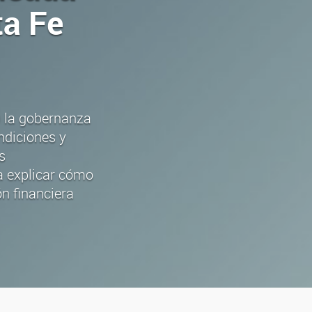
ta Fe
 la gobernanza
ndiciones y
s
ía explicar cómo
ón financiera