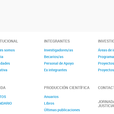
ITUCIONAL
INTEGRANTES
INVESTI
es somos
Investigadores/as
Áreas de 
ia
Becarios/as
Programa
idades
Personal de Apoyo
Proyecto
tiva
Ex integrantes
Proyectos
NDA
PRODUCCIÓN CIENTÍFICA
CONTAC
TOS
Anuarios
JORNADA
NDARIO
Libros
JUSTICI
Últimas publicaciones