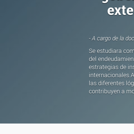
exte
- A cargo de la d
Se estudiara co
del endeudamient
estrategias de in
internacionales.A
las diferentes ló
contribuyen a mo