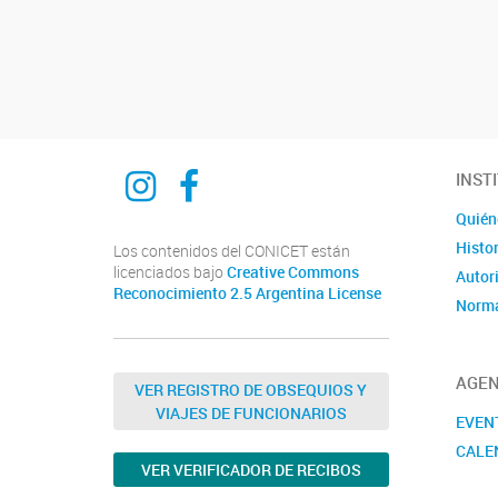
Ciencia del derecho y del reves
Ciencia del derecho y del reves
INST
Quién
Histor
Los contenidos del CONICET están
licenciados bajo
Creative Commons
Autor
Reconocimiento 2.5 Argentina License
Norma
AGE
VER REGISTRO DE OBSEQUIOS Y
VIAJES DE FUNCIONARIOS
EVEN
CALE
VER VERIFICADOR DE RECIBOS