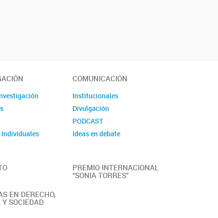
GACIÓN
COMUNICACIÓN
investigación
Institucionales
s
Divulgación
s
PODCAST
 Individuales
Ideas en debate
TO
PREMIO INTERNACIONAL
“SONIA TORRES”
S EN DERECHO,
A Y SOCIEDAD