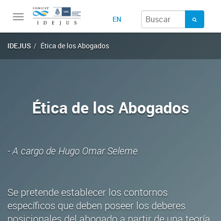
Toggle
EN
navigation
IDEJUS
Ética de los Abogados
Ética de los Abogados
- A cargo de Hugo Omar Seleme
Se pretende establecer los contornos
específicos que deben poseer los deberes
posicionales del abogado a partir de una teoría