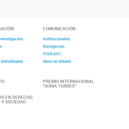
GACIÓN
COMUNICACIÓN
investigación
Institucionales
s
Divulgación
s
PODCAST
 Individuales
Ideas en debate
TO
PREMIO INTERNACIONAL
“SONIA TORRES”
S EN DERECHO,
A Y SOCIEDAD