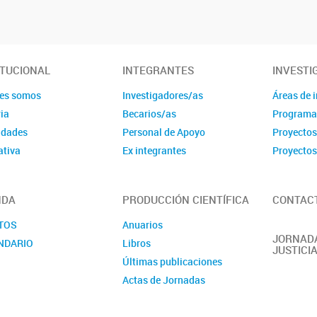
ITUCIONAL
INTEGRANTES
INVESTI
es somos
Investigadores/as
Áreas de 
ia
Becarios/as
Programa
idades
Personal de Apoyo
Proyecto
tiva
Ex integrantes
Proyectos
NDA
PRODUCCIÓN CIENTÍFICA
CONTAC
TOS
Anuarios
JORNADA
NDARIO
Libros
JUSTICI
Últimas publicaciones
Actas de Jornadas